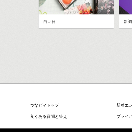
白い日
新
つなビィトップ
新着エ
良くある質問と答え
プライ