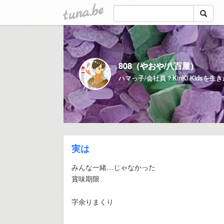
tuna.be
808（やおや/八百屋）
実は
みんな一緒…じゃなかった
賞味期限
字余りまくり