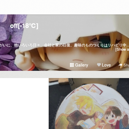
off[-18℃]
ハマっ子/会社員？KinKi Kidsを生きがいに、他いろいろ日々、会社と家の往復、趣味のものつくりはリハビリ中自由気ままに生きたい八百屋の日常、オフ
[Show al
Gallery
Love
Sha