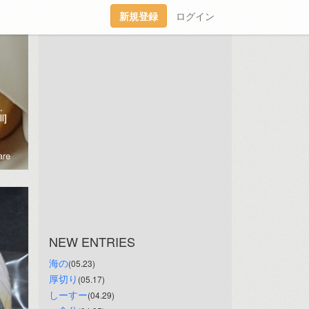
新規登録
ログイン
な部分の記録用傾向とうらぶ/原神/猫流行には２歩くらい乗り遅れている
l]
re
NEW ENTRIES
海の
(05.23)
厚切り
(05.17)
しーすー
(04.29)