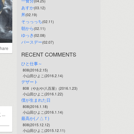
一食分
(04.25)
あすか
(03.12)
丼
(02.19)
そっっっち
(02.11)
朝から
(02.11)
ゆっき
(02.08)
バースデー
(02.07)
hare
RECENT COMMENTS
ひと仕事～
808(2016.2.15)
小山田ひよこ(2016.2.14)
デザート
808（やおや/八百屋）(2016.1.23)
小山田ひよこ(2016.1.22)
僕が生まれた日
808(2016.1.18)
小山田ひよこ(2016.1.14)
..
最高か(ノ△Ｔ)
808(2015.12.12)
小山田ひよこ(2015.12.11)