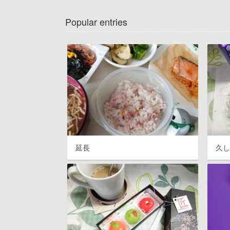
Popular entries
延長
久