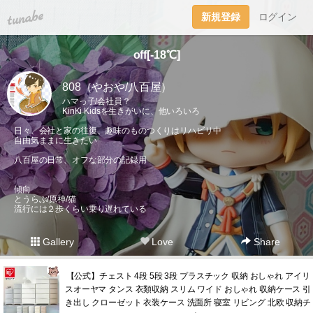
tuna.be
新規登録
ログイン
off[-18℃]
808（やおや/八百屋）
ハマっ子/会社員？
KinKi Kidsを生きがいに、他いろいろ
日々、会社と家の往復、趣味のものつくりはリハビリ中
自由気ままに生きたい
八百屋の日常、オフな部分の記録用
傾向
とうらぶ/原神/猫
流行には２歩くらい乗り遅れている
Gallery
Love
Share
【公式】チェスト 4段 5段 3段 プラスチック 収納 おしゃれ アイリ
スオーヤマ タンス 衣類収納 スリム ワイド おしゃれ 収納ケース 引
き出し クローゼット 衣装ケース 洗面所 寝室 リビング 北欧 収納チ