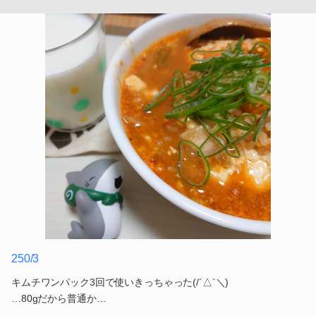
250/3
キムチワンパック3回で使いきっちゃった(/´△`＼)
…80gだから普通か…