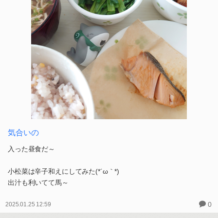
気合いの
入った昼食だ～
小松菜は辛子和えにしてみた(*´ω｀*)
出汁も利いてて馬～
0
2025.01.25 12:59