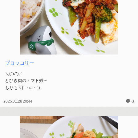
ブロッコリー
＼(^o^)／
とひき肉のトマト煮～
もりもり(´・ω・`)
0
2025.01.28 20:44