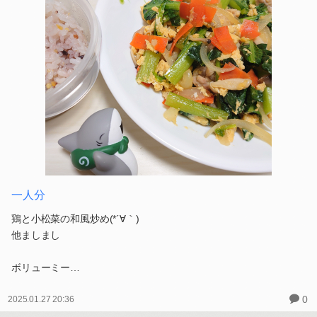
一人分
鶏と小松菜の和風炒め(*´∀｀)
他ましまし
ボリューミー…
0
2025.01.27 20:36