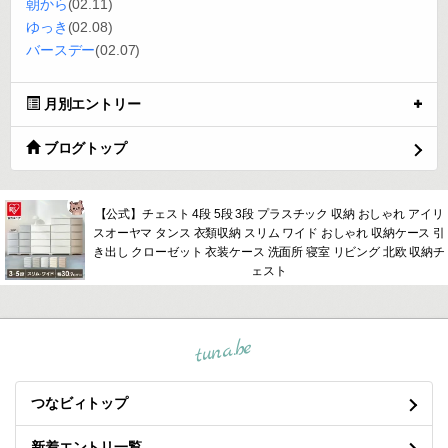
朝から
(02.11)
ゆっき
(02.08)
バースデー
(02.07)
月別エントリー
ブログトップ
【公式】チェスト 4段 5段 3段 プラスチック 収納 おしゃれ アイリ
スオーヤマ タンス 衣類収納 スリム ワイド おしゃれ 収納ケース 引
き出し クローゼット 衣装ケース 洗面所 寝室 リビング 北欧 収納チ
ェスト
tuna.be
つなビィトップ
新着エントリ一覧