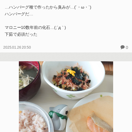
…ハンバーグ種で作ったから臭みが…(´・ω・`)
ハンバーグだ…
マロニー10数年前の化石…(;´д｀)
下茹で必須だった
0
2025.01.26 20:50