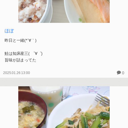
ほぼ
昨日と一緒(*´∀｀)
鮭は知床産三( ゜∀゜)
旨味が詰まってた
0
2025.01.26 13:00