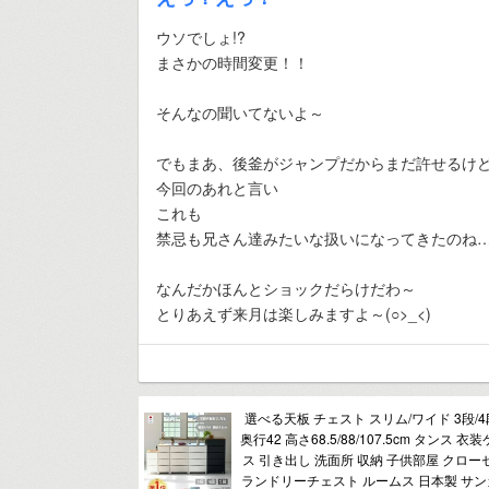
ウソでしょ!?
まさかの時間変更！！
そんなの聞いてないよ～
でもまあ、後釜がジャンプだからまだ許せるけ
今回のあれと言い
これも
禁忌も兄さん達みたいな扱いになってきたのね
なんだかほんとショックだらけだわ～
とりあえず来月は楽しみますよ～(○>_<)
選べる天板 チェスト スリム/ワイド 3段/4段/
奥行42 高さ68.5/88/107.5cm タンス 
ス 引き出し 洗面所 収納 子供部屋 クロー
ランドリーチェスト ルームス 日本製 サンカ