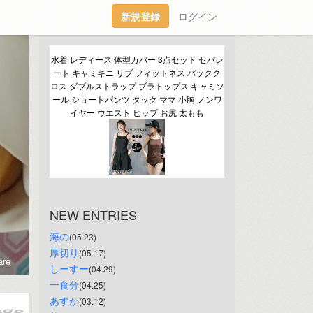
新規登録
ログイン
水着 レディース 体型カバー 3点セット セパレ
ート キャミキニ リブ フィットネス バックク
ロス ダブルストラップ ブラトップス キャミソ
ール ショートパンツ タック ママ 小胸 ノンワ
イヤー ウエスト ヒップ お尻 太もも
NEW ENTRIES
海の
(05.23)
厚切り
(05.17)
re
しーすー
(04.29)
一食分
(04.25)
あすか
(03.12)