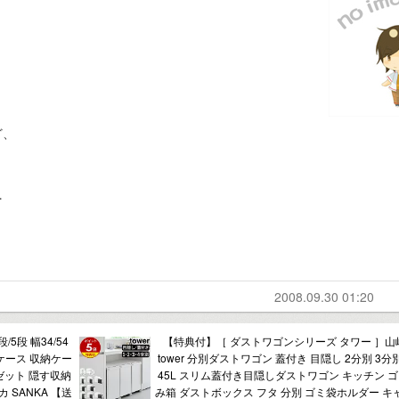
ど、
…
2008.09.30 01:20
5段 幅34/54
【特典付】［ ダストワゴンシリーズ タワー ］山
衣装ケース 収納ケー
tower 分別ダストワゴン 蓋付き 目隠し 2分別 3分
ゼット 隠す収納
45L スリム蓋付き目隠しダストワゴン キッチン ゴ
 SANKA 【送
み箱 ダストボックス フタ 分別 ゴミ袋ホルダー キ