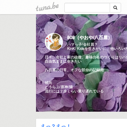
tuna.be
808（やおや/八百屋）
ハマっ子/会社員？
KinKi Kidsを生きがいに、他いろい
日々、会社と家の往復、趣味のものつくりはリハ
自由気ままに生きたい
八百屋の日常、オフな部分の記録用
傾向
とうらぶ/原神/猫
流行には２歩くらい乗り遅れている
えっ？えっ！