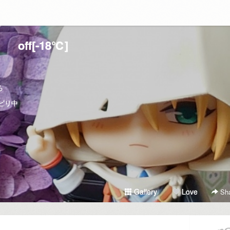
off[-18℃]
ろ
ビリ中
Gallery
Love
Sha