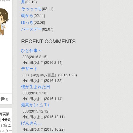
丼
(02.19)
そっっっち
(02.11)
朝から
(02.11)
ゆっき
(02.08)
バースデー
(02.07)
RECENT COMMENTS
ひと仕事～
808(2016.2.15)
小山田ひよこ(2016.2.14)
デザート
808（やおや/八百屋）(2016.1.23)
小山田ひよこ(2016.1.22)
僕が生まれた日
808(2016.1.18)
0
小山田ひよこ(2016.1.14)
最高か(ノ△Ｔ)
808(2015.12.12)
崎実業
小山田ひよこ(2015.12.11)
別 4分別
げんきん…
ミ箱 ご
小山田ひよこ(2015.10.22)
ャスター