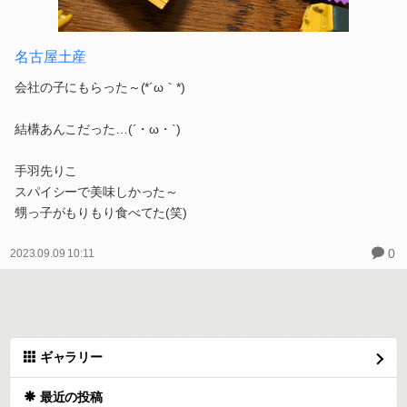
名古屋土産
会社の子にもらった～(*´ω｀*)
結構あんこだった…(´・ω・`)
手羽先りこ
スパイシーで美味しかった～
甥っ子がもりもり食べてた(笑)
0
2023.09.09 10:11
ギャラリー
最近の投稿