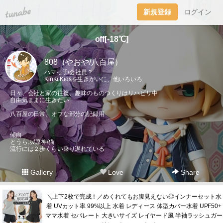
tuna.be
新規登録
ログイン
off[-18℃]
808（やおや/八百屋）
ハマっ子/会社員？
KinKi Kidsを生きがいに、他いろいろ
日々、会社と家の往復、趣味のものつくりはリハビリ中
自由気ままに生きたい
八百屋の日常、オフな部分の記録用
傾向
とうらぶ/原神/猫
流行には２歩くらい乗り遅れている
Gallery
Love
Share
＼上下2枚で完成！／めくれてもお腹見えない◎インナーセット水
着 UVカット率 99%以上 水着 レディース 体型カバー水着 UPF50+
ママ水着 セパレート 大きいサイズ レイヤード風 半袖ラッシュガー