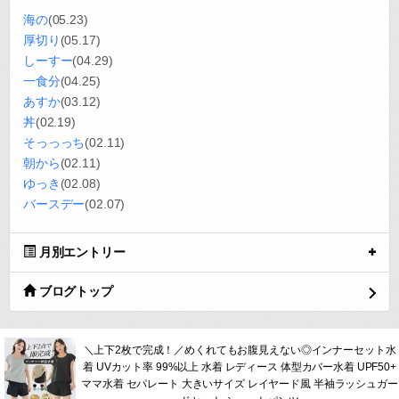
海の
(05.23)
厚切り
(05.17)
しーすー
(04.29)
一食分
(04.25)
あすか
(03.12)
丼
(02.19)
そっっっち
(02.11)
朝から
(02.11)
ゆっき
(02.08)
バースデー
(02.07)
月別エントリー
ブログトップ
＼上下2枚で完成！／めくれてもお腹見えない◎インナーセット水
着 UVカット率 99%以上 水着 レディース 体型カバー水着 UPF50+
ママ水着 セパレート 大きいサイズ レイヤード風 半袖ラッシュガー