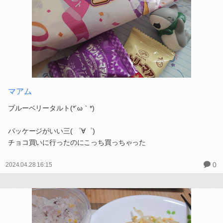
マアム
ブルーベリータルト(*´ω｀*)
パッケージがいい三( ゜∀゜)
チョコ買いに行ったのにこっち買っちゃった
0
2024.04.28 16:15