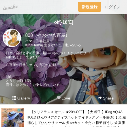
tuna.be
新規登録
ログイン
off[-18℃]
808（やおや/八百屋）
ハマっ子/会社員？
KinKi Kidsを生きがいに、他いろいろ
日々、会社と家の往復、趣味のものつくりはリハビリ中
自由気ままに生きたい
八百屋の日常、オフな部分の記録用
傾向
とうらぶ/原神/猫
流行には２歩くらい乗り遅れている
Gallery
Love
Share
【クリアランス セール ★20％OFF】【 犬 帽子 】iDog AQUA
HOLD ひんやりアクティブハット アイドッグ メール便OK【 犬 服
濡らしてひんやり クール 犬 uvカット 冷たい 帽子 ぼうし 犬 夏服