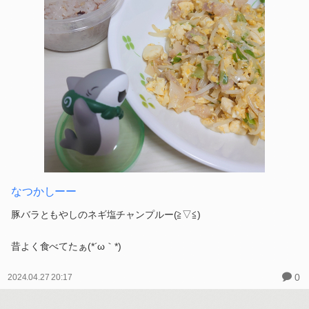
なつかしーー
豚バラともやしのネギ塩チャンプルー(≧▽≦)
昔よく食べてたぁ(*´ω｀*)
0
2024.04.27 20:17