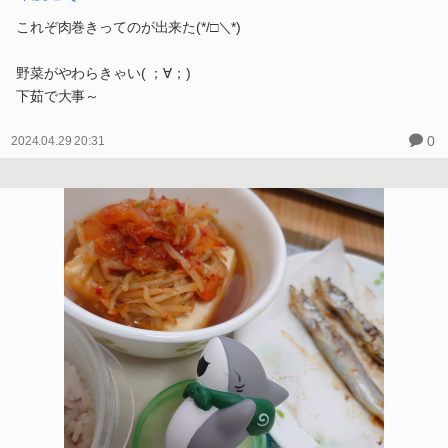
これぞ肉巻きってのが出来た(*/□＼*)
野菜がやわらきゃい( ；∀；)
下茹で大事～
0
2024.04.29 20:31