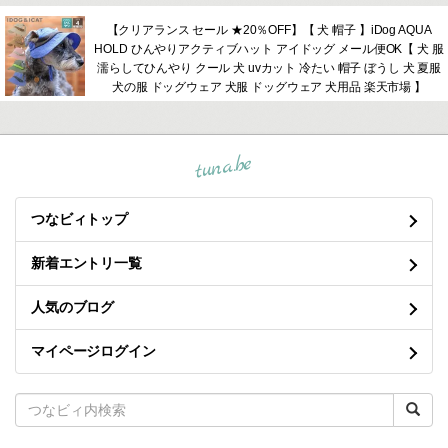
【クリアランス セール ★20％OFF】【 犬 帽子 】iDog AQUA
HOLD ひんやりアクティブハット アイドッグ メール便OK【 犬 服
濡らしてひんやり クール 犬 uvカット 冷たい 帽子 ぼうし 犬 夏服
犬の服 ドッグウェア 犬服 ドッグウェア 犬用品 楽天市場 】
tuna.be
つなビィトップ
新着エントリ一覧
人気のブログ
マイページログイン