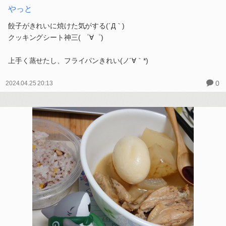
やっと
餃子がきれいに焼けた気がする(´Д｀)
クッキングシート神三( ゜∀゜)
上手く蒸せたし、フライパンきれい(ノ´∀｀*)
0
2024.04.25 20:13