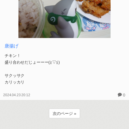
唐揚げ
チキン！
盛り合わせだじょーーー(≧▽≦)
サクッサク
カリッカリ
0
2024.04.23 20:12
次のページ »