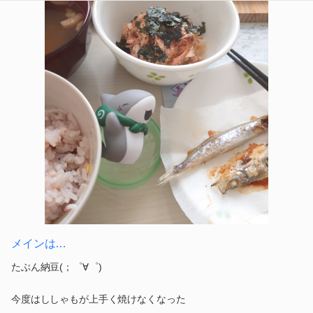
メインは…
たぶん納豆(；゜∀゜)
今度はししゃもが上手く焼けなくなった