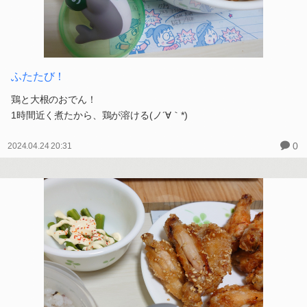
ふたたび！
鶏と大根のおでん！
1時間近く煮たから、鶏が溶ける(ノ´∀｀*)
0
2024.04.24 20:31