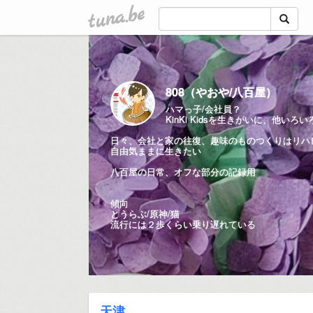
tuna.be
808（やおや/八百屋）
ハマっ子/会社員？
KinKi Kidsを生きがいに、他いろい
日々、会社と家の往復、趣味のものつくりはリハ
自由気ままに生きたい
八百屋の日常、オフな部分の記録用
傾向
とうらぶ/原神/猫
流行には２歩くらい乗り遅れている
天津