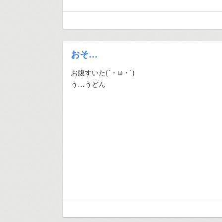
おそ…
お腹すいた(´・ω・`)
う…うどん