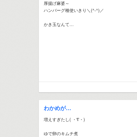
厚揚げ麻婆～
ハンバーグ種使いきり＼(^-^)／
かき玉なんて…
わかめが…
増えすぎたし( ・∇・)
ゆで卵のキムチ煮