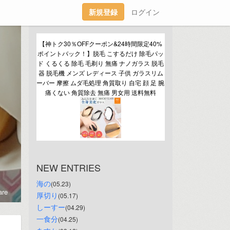
新規登録
ログイン
【神トク30％OFFクーポン&24時間限定40%
ポイントバック！】脱毛 こするだけ 除毛パッ
ド くるくる 除毛 毛剃り 無痛 ナノガラス 脱毛
器 脱毛機 メンズ レディース 子供 ガラスリム
ーバー 摩擦 ムダ毛処理 角質取り 自宅 顔 足 腕 
痛くない 角質除去 無痛 男女用 送料無料
NEW ENTRIES
海の
(05.23)
re
厚切り
(05.17)
しーすー
(04.29)
一食分
(04.25)