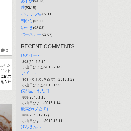
あすか
(03.12)
丼
(02.19)
そっっっち
(02.11)
朝から
(02.11)
ゆっき
(02.08)
バースデー
(02.07)
RECENT COMMENTS
0
ひと仕事～
808(2016.2.15)
 ふりか
小山田ひよこ(2016.2.14)
 ギフト
デザート
きご飯の
808（やおや/八百屋）(2016.1.23)
 昆布 出
小山田ひよこ(2016.1.22)
僕が生まれた日
808(2016.1.18)
小山田ひよこ(2016.1.14)
最高か(ノ△Ｔ)
808(2015.12.12)
小山田ひよこ(2015.12.11)
げんきん…