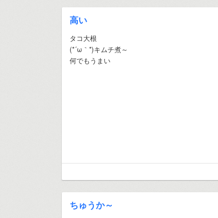
高い
タコ大根
(*´ω｀*)キムチ煮～
何でもうまい
ちゅうか～