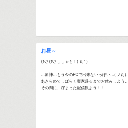
お昼～
ひさびさししゃも！(´Д｀)
…原神…もう今のPCで出来ないっぽい…( ノД`)
あきらめてしばらく実家帰るまでお休みしよう
その間に、貯まった配信観よう！！