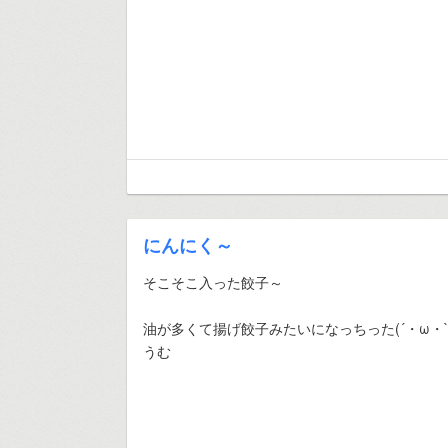
にんにく～
そこそこ入った餃子～
油が多くて揚げ餃子みたいになっちった(´・ω・`
うむ