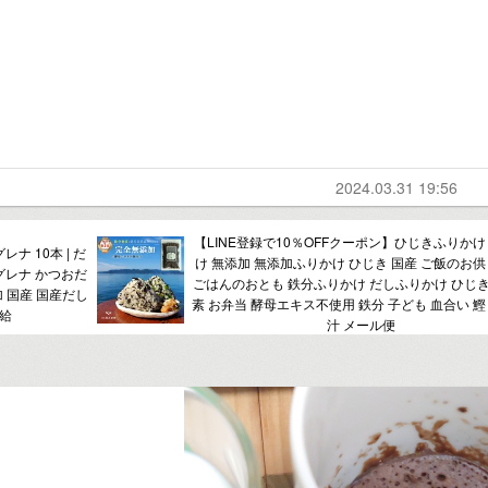
2024.03.31 19:56
【LINE登録で10％OFFクーポン】ひじきふりかけ
 10本 | だ
け 無添加 無添加ふりかけ ひじき 国産 ご飯のお供
ーグレナ かつおだ
ごはんのおとも 鉄分ふりかけ だしふりかけ ひじ
加 国産 国産だし
素 お弁当 酵母エキス不使用 鉄分 子ども 血合い 鰹
補給
汁 メール便