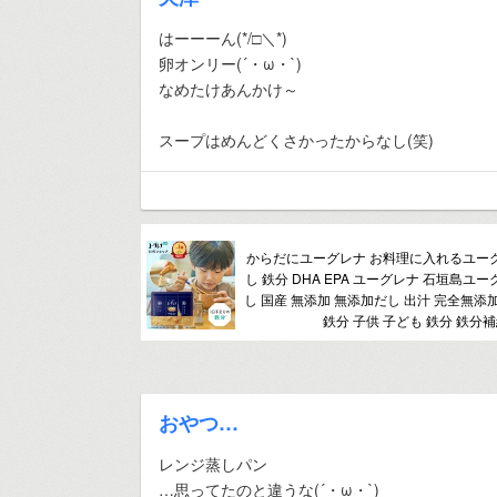
はーーーん(*/□＼*)
卵オンリー(´・ω・`)
なめたけあんかけ～
スープはめんどくさかったからなし(笑)
からだにユーグレナ お料理に入れるユーグレナ
し 鉄分 DHA EPA ユーグレナ 石垣島ユ
し 国産 無添加 無添加だし 出汁 完全無添
鉄分 子供 子ども 鉄分 鉄分
おやつ…
レンジ蒸しパン
…思ってたのと違うな(´・ω・`)