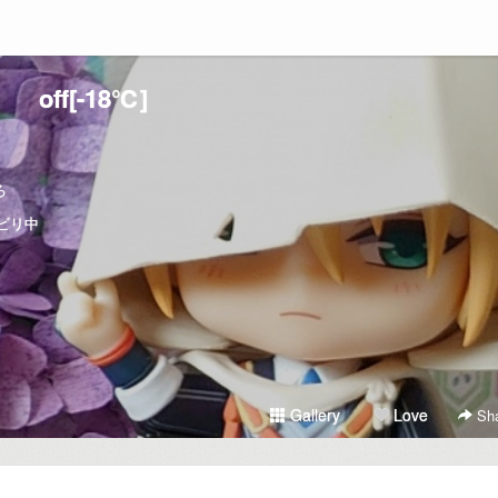
off[-18℃]
ろ
ビリ中
Gallery
Love
Sha