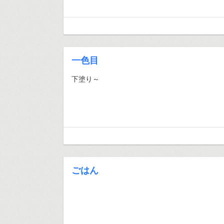
一色目
下塗り～
ごはん