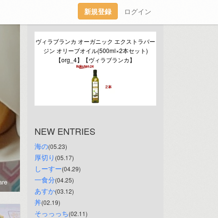
新規登録
ログイン
ヴィラブランカ オーガニック エクストラバー
ジン オリーブオイル(500ml×2本セット)
【org_4】【ヴィラブランカ】
NEW ENTRIES
海の
(05.23)
厚切り
(05.17)
しーすー
(04.29)
一食分
(04.25)
re
あすか
(03.12)
丼
(02.19)
そっっっち
(02.11)