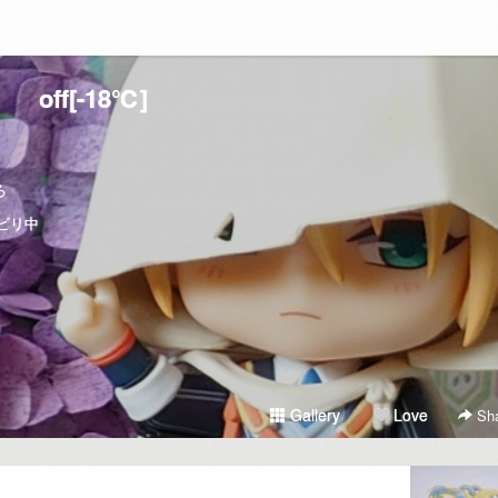
off[-18℃]
ろ
ビリ中
Gallery
Love
Sha