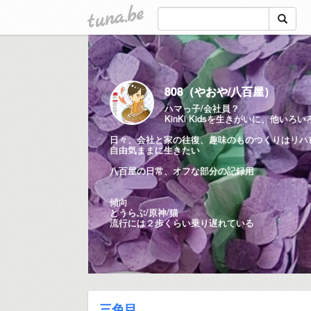
tuna.be
808（やおや/八百屋）
ハマっ子/会社員？
KinKi Kidsを生きがいに、他いろい
日々、会社と家の往復、趣味のものつくりはリハ
自由気ままに生きたい
八百屋の日常、オフな部分の記録用
傾向
とうらぶ/原神/猫
流行には２歩くらい乗り遅れている
三色目