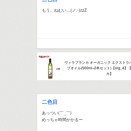
もう、ねむい…(ノ.-)zzZ
ヴィラブランカ オーガニック エクストラ
ブオイル(500ml×2本セット)【org_4
カ】
二色目
あっつい(￣_￣)
めっちゃ時間かかるー