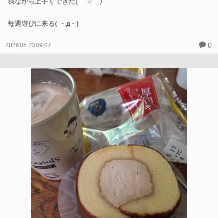
我ながら上手くできた( ￣▽￣)
毎週遊びに来る( ・д・)
0
2026.05.23 09:07