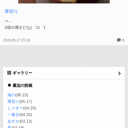
厚切り
べ…
2倍の厚さだな(゜ロ゜)
0
2026.05.17 15:18
ギャラリー
最近の投稿
海の
(05.23)
厚切り
(05.17)
しーすー
(04.29)
一食分
(04.25)
あすか
(03.12)
丼
(02.19)