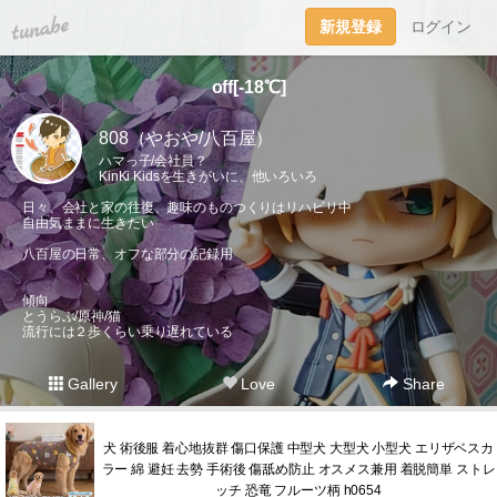
tuna.be
新規登録
ログイン
off[-18℃]
808（やおや/八百屋）
ハマっ子/会社員？
KinKi Kidsを生きがいに、他いろいろ
日々、会社と家の往復、趣味のものつくりはリハビリ中
自由気ままに生きたい
八百屋の日常、オフな部分の記録用
傾向
とうらぶ/原神/猫
流行には２歩くらい乗り遅れている
Gallery
Love
Share
犬 術後服 着心地抜群 傷口保護 中型犬 大型犬 小型犬 エリザベスカ
ラー 綿 避妊 去勢 手術後 傷舐め防止 オスメス兼用 着脱簡単 ストレ
ッチ 恐竜 フルーツ柄 h0654