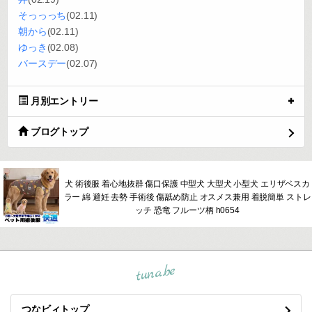
そっっっち
(02.11)
朝から
(02.11)
ゆっき
(02.08)
バースデー
(02.07)
月別エントリー
ブログトップ
犬 術後服 着心地抜群 傷口保護 中型犬 大型犬 小型犬 エリザベスカ
ラー 綿 避妊 去勢 手術後 傷舐め防止 オスメス兼用 着脱簡単 ストレ
ッチ 恐竜 フルーツ柄 h0654
tuna.be
つなビィトップ