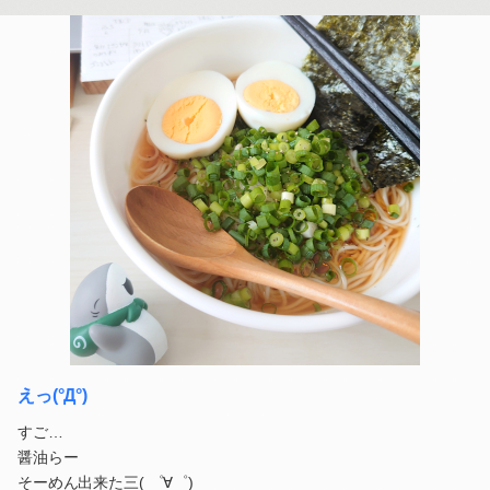
えっ(°Д°)
すご…
醤油らー
そーめん出来た三( ゜∀゜)