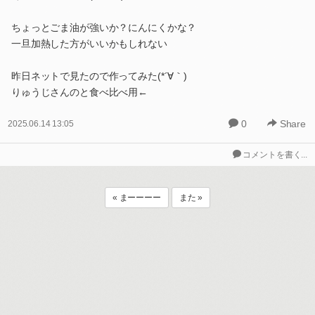
ちょっとごま油が強いか？にんにくかな？
一旦加熱した方がいいかもしれない
昨日ネットで見たので作ってみた(*´∀｀)
りゅうじさんのと食べ比べ用←
0
Share
2025.06.14 13:05
コメントを書く...
« まーーーー
また »