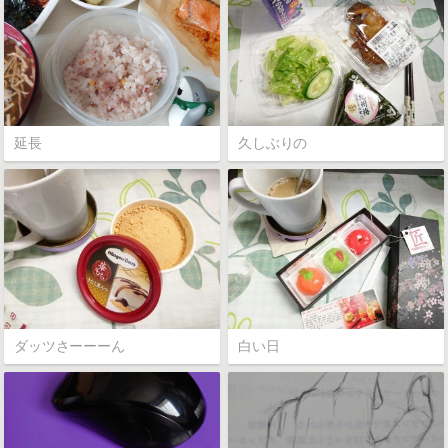
延長
久しぶりの
ダッツさーーーん
白い日