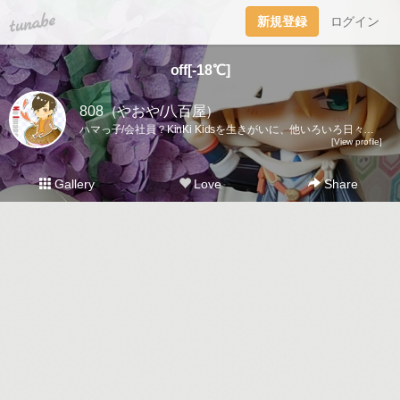
tuna.be
新規登録
ログイン
off[-18℃]
808（やおや/八百屋）
ハマっ子/会社員？KinKi Kidsを生きがいに、他いろいろ日々、会社と家の往復、趣味のものつくりはリハビリ中自由気ままに生きたい八百屋の日常、オフな部分の記録用傾向とうらぶ/原神/猫流行には２歩くらい乗り遅れている
[View profile]
Gallery
Love
Share