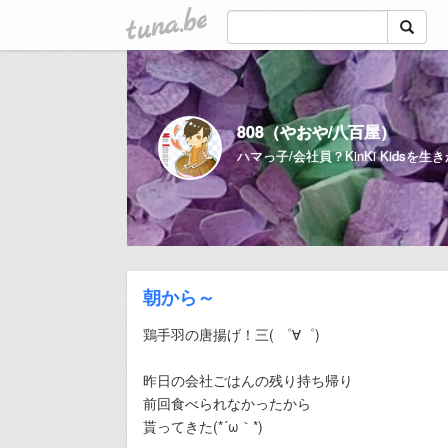
tuna.be
808（やおや/八百屋）
朝から～
鶏手羽の唐揚げ！三( ゜∀゜)
昨日の会社ごはんの残り持ち帰り
前回食べられなかったから
貰ってきた(*´ω｀*)