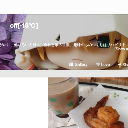
off[-18℃]
ハマっ子/会社員？KinKi Kidsを生きがいに、他いろいろ日々、会社と家の往復、趣味のものつくりはリハビリ中自由気ままに生きたい八百屋の日常、オフ
[Show al
Gallery
Love
Sha