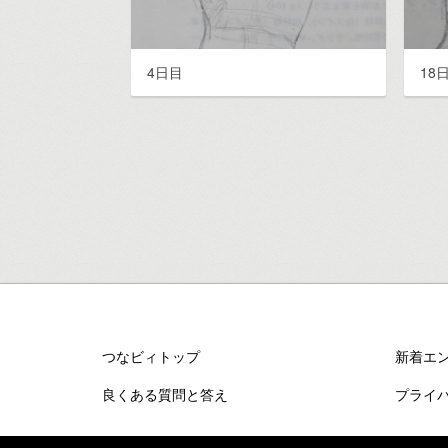
4日目
18
つなビィトップ
新着エ
良くある質問と答え
プライ