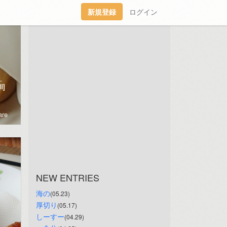
新規登録
ログイン
な部分の記録用傾向とうらぶ/原神/猫流行には２歩くらい乗り遅れている
l]
re
NEW ENTRIES
海の
(05.23)
厚切り
(05.17)
しーすー
(04.29)