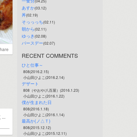
一食分
(04.25)
あすか
(03.12)
丼
(02.19)
そっっっち
(02.11)
朝から
(02.11)
ゆっき
(02.08)
バースデー
(02.07)
hare
RECENT COMMENTS
ひと仕事～
808(2016.2.15)
小山田ひよこ(2016.2.14)
デザート
808（やおや/八百屋）(2016.1.23)
小山田ひよこ(2016.1.22)
僕が生まれた日
808(2016.1.18)
小山田ひよこ(2016.1.14)
..
最高か(ノ△Ｔ)
808(2015.12.12)
小山田ひよこ(2015.12.11)